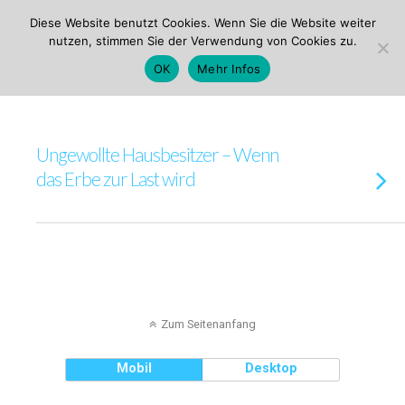
ezw Innsbruck
Diese Website benutzt Cookies. Wenn Sie die Website weiter
nutzen, stimmen Sie der Verwendung von Cookies zu.
Tags › Hausbesitzer
OK
Mehr Infos
Ungewollte Hausbesitzer – Wenn
das Erbe zur Last wird
Zum Seitenanfang
Mobil
Desktop