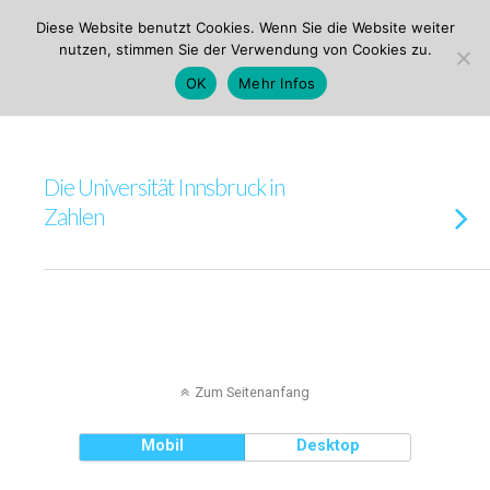
ezw Innsbruck
Diese Website benutzt Cookies. Wenn Sie die Website weiter
nutzen, stimmen Sie der Verwendung von Cookies zu.
Tags › Statistik Studium
OK
Mehr Infos
Die Universität Innsbruck in
Zahlen
Zum Seitenanfang
Mobil
Desktop