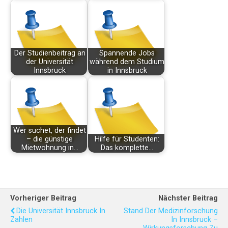
Der Studienbeitrag an
Spannende Jobs
der Universität
während dem Studium
Innsbruck
in Innsbruck
Wer suchet, der findet
– die günstige
Hilfe für Studenten:
Mietwohnung in…
Das komplette…
Vorheriger Beitrag
Nächster Beitrag
Die Universität Innsbruck In
Stand Der Medizinforschung
Zahlen
In Innsbruck –