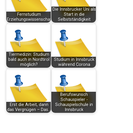
Die Innsbrucker Uni als
Fernstudium
Start in die
Erziehungswissenschaften
Selbstständigkeit
Tiermedizin: Studium
bald auch in Nordtirol
Studium in Innsbruck
möglich?
während Corona
Berufswunsch
Schauspieler -
Erst die Arbeit, dann
Schauspielschule in
das Vergnügen – Das…
Innsbruck