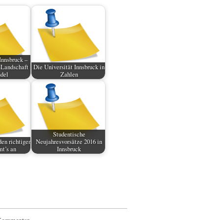
nnsbruck –
-Landschaft
Die Universität Innsbruck in
del
Zahlen
Studentische
den richtigen
Neujahresvorsätze 2016 in
t’s an
Innsbruck