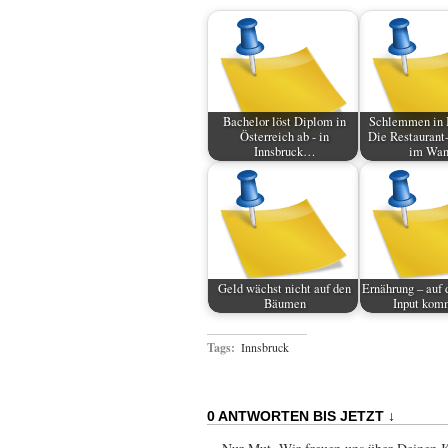
Bachelor löst Diplom in
Schlemmen in I
Österreich ab - in
Die Restaurant
Innsbruck…
im Wan
Geld wächst nicht auf den
Ernährung – auf 
Bäumen
Input komm
Tags:
Innsbruck
0 ANTWORTEN BIS JETZT ↓