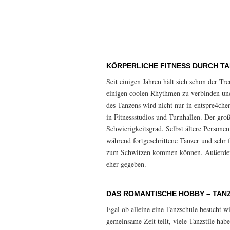
KÖRPERLICHE FITNESS DURCH T
Seit einigen Jahren hält sich schon der Tr
einigen coolen Rhythmen zu verbinden und
des Tanzens wird nicht nur in entspre4che
in Fitnessstudios und Turnhallen. Der groß
Schwierigkeitsgrad. Selbst ältere Persone
während fortgeschrittene Tänzer und sehr 
zum Schwitzen kommen können. Außerdem i
eher gegeben.
DAS ROMANTISCHE HOBBY – TAN
Egal ob alleine eine Tanzschule besucht w
gemeinsame Zeit teilt, viele Tanzstile ha