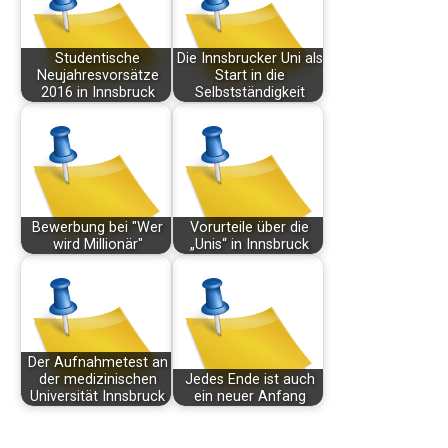
Studentische
Die Innsbrucker Uni als
Neujahresvorsätze
Start in die
2016 in Innsbruck
Selbstständigkeit
Bewerbung bei "Wer
Vorurteile über die
wird Millionär"
„Unis“ in Innsbruck
Der Aufnahmetest an
der medizinischen
Jedes Ende ist auch
Universität Innsbruck
ein neuer Anfang