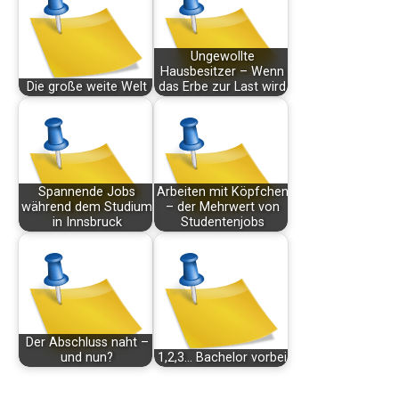
Ungewollte
Hausbesitzer – Wenn
Die große weite Welt
das Erbe zur Last wird
Spannende Jobs
Arbeiten mit Köpfchen
während dem Studium
– der Mehrwert von
in Innsbruck
Studentenjobs
Der Abschluss naht –
und nun?
1,2,3... Bachelor vorbei